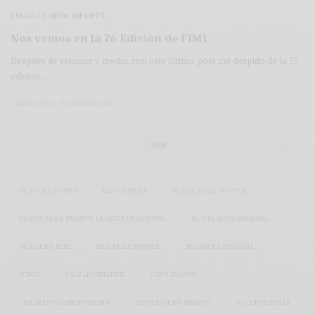
FERIAS DE MODA INFANTIL
Nos vemos en la 76 Edición de FIMI
Después de semana y media, con este último post me despido de la 75
edición…
2 MINS LEÍDO
0 COMPARTIDOS
TAGS
BLOG COMUNIONES
BLOG DE MODA
BLOG DE MODA INFANTIL
BLOG DE MODA INFANTIL LA CASITA DE MARTINA
BLOG DE MODA PREMAMÁ
BLOG MODA BEBÉ
BLOG MODA INFANTIL
BLOG MODA PREMAMÁ
BOBOLI
CALZADO INFANTIL
CAROLINA SIMÓ
CHILDREN'S FASHION TRENDS
DESFILES MODA INFANTIL
EL CORTE INGLÉS