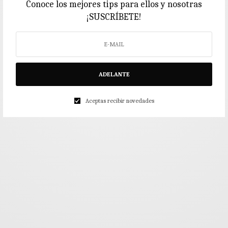
Conoce los mejores tips para ellos y nosotras
¡SUSCRÍBETE!
ADELANTE
Aceptas recibir novedades