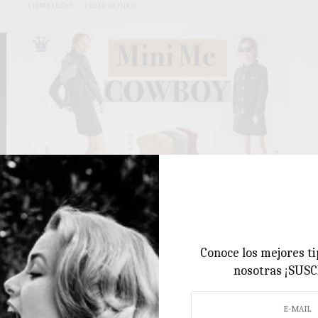
3 MINS LEÍDO
1 COMPARTIDOS
CALZADO INFANTIL
El calzado que ha enamorado a mamá y
Conoce los mejores ti
también lo quieren ellas ♥ Mini Me
nosotras ¡SUS
Se acerca San Valentín y en este Blog de Moda Infantil opto
e
por hablaros del…