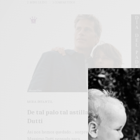
2 MINS LEÍDO
1 COMPARTIDOS
MODA INFANTIL
De tal palo tal astilla… by Massimo
Dutti
Así nos hemos quedado… sorpresa total al ver la colección d
Massimo Dutti pensada para…