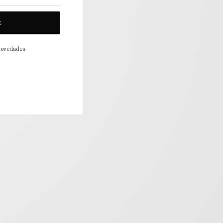
E
 novedades