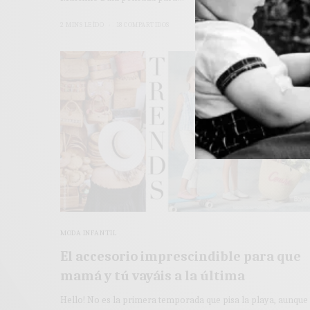
2 MINS LEÍDO
18 COMPARTIDOS
MODA INFANTIL
El accesorio imprescindible para que
mamá y tú vayáis a la última
Hello! No es la primera temporada que pisa la playa, aunque