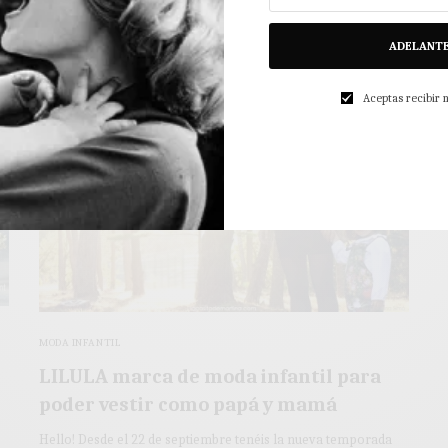
3 MINS LEÍDO
0 COMPARTIDOS
ADELANT
Aceptas recibir
MODA INFANTIL
LILULA marca de moda infantil para
poder vestir como papá y mamá
Hello! Desde el 22 de septiembre tenéis la nueva temporada