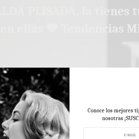
LDA PLISADA, la tienes t
en ellas ♥ Tendencias 
Conoce los mejores ti
nosotras ¡SUS