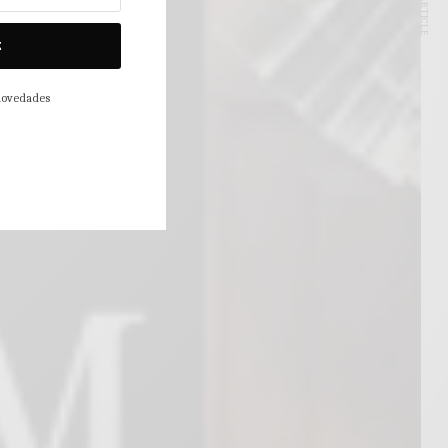
NEXT ARTICLE
E
 novedades