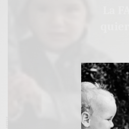
La FA
quier