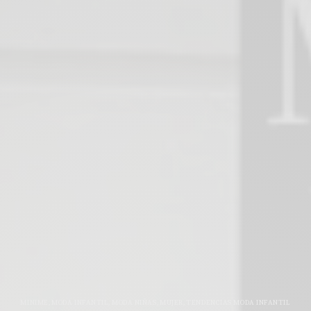
MINIME
,
MODA INFANTIL
,
MODA NIÑAS
,
MUJER
,
TENDENCIAS MODA INFANTIL