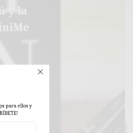
ú y la
MiniMe
ps para ellos y
CRÍBETE!