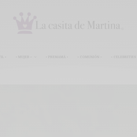
IL •
• MUJER •
• PREMAMÁ •
• COMUNIÓN •
• CELEBRITIES 