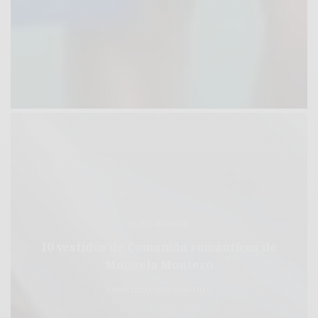
BLOG COMUNIÓN
10 vestidos de Comunión románticos de
Manuela Montero
2 MINS LEÍDO
12 COMPARTIDOS