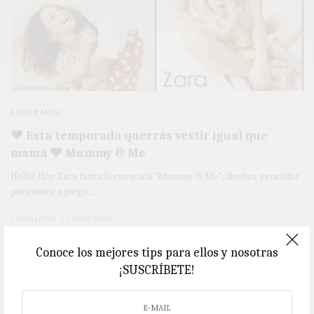
BLOG DE MODA
♥ Esta temporada querrás vestir igual que
mamá ♥ Mummy & Me
Hello! Hoy Zara lanza la campaña “Mummy & Me“, diseños pensados
para vestir a juego,…
2 MINS LEÍDO
0 COMPARTIDOS
Conoce los mejores tips para ellos y nosotras
¡SUSCRÍBETE!