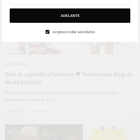
ADELANTE
Aceptas recibir novedades
BLOG DE MODA
Dale la espalda al invierno ♥ Tendencias Blog de
Moda Infantil
Hello! Menudo tiempecito loco que tenemos, más pronto nos
plateamos un finde de sol y…
2 MINS LEÍDO
39 COMPARTIDOS