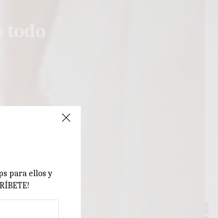
o todo
ps para ellos y
CRÍBETE!