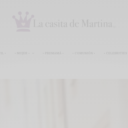
IL •
• MUJER •
• PREMAMÁ •
• COMUNIÓN •
• CELEBRITIES 