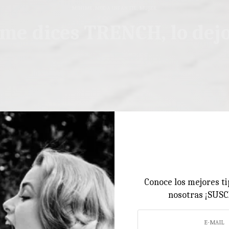
MINIME
,
MODA INFANTIL
,
MUJER
 me dices TRENCH, lo dej
Conoce los mejores ti
nosotras ¡SUS