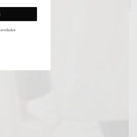
NEXT ARTICLE
E
 novedades