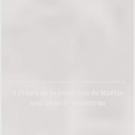
MINIME
,
MODA INFANTIL
,
MODA NIÑAS
,
MUJER
,
TENDENCIAS MODA INFANTIL
3 Prints de la colección de Maëlie
que no se te resistirán