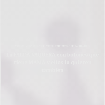
MINIME
,
MODA INFANTIL
,
MUJER
,
TENDENCIAS MODA INFANTIL
La FALDA VAQUERA con botones que
tiene MAMÁ y ellas la quieren
también