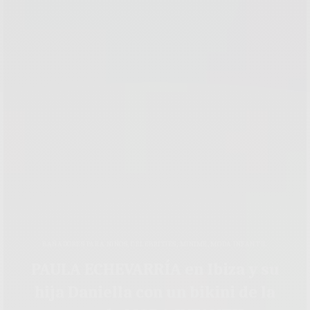
BAÑADORES PARA NIÑOS
,
CELEBRITIES
,
MINIME
,
MODA INFANTIL
PAULA ECHEVARRÍA en Ibiza y su
hija Daniella con un bikini de la