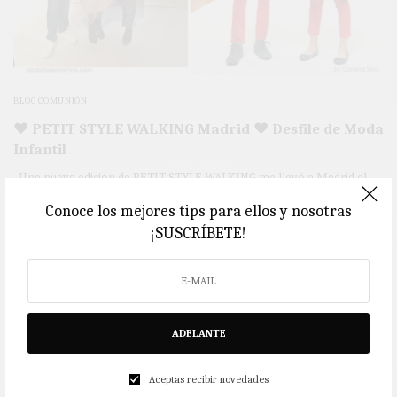
BLOG COMUNIÓN
♥ PETIT STYLE WALKING Madrid ♥ Desfile de Moda
Infantil
Una nueva edición de PETIT STYLE WALKING me llevó a Madrid el
sábado pasado.…
Conoce los mejores tips para ellos y nosotras
¡SUSCRÍBETE!
4 MINS LEÍDO
0 COMPARTIDOS
ADELANTE
Aceptas recibir novedades