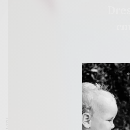
Dres
co