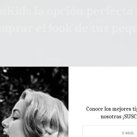
sKids la opción perfecta
mprar el look de tus peq
Conoce los mejores ti
nosotras ¡SUS