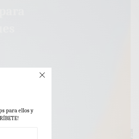
 para
ues
ps para ellos y
CRÍBETE!