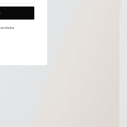
NEXT ARTICLE
E
 novedades