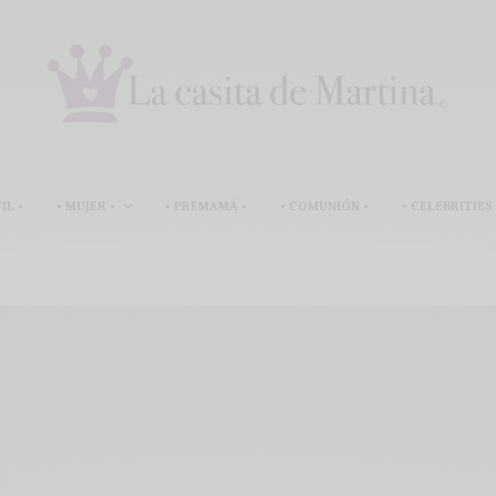
IL •
• MUJER •
• PREMAMÁ •
• COMUNIÓN •
• CELEBRITIES 