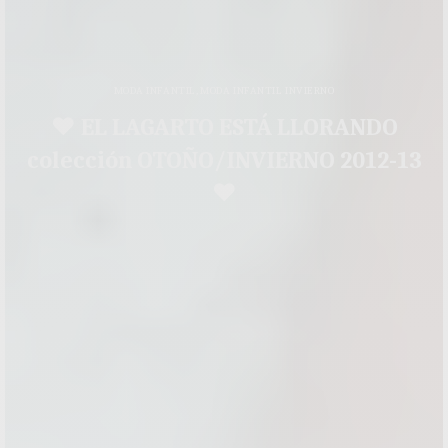
MODA INFANTIL
,
MODA INFANTIL INVIERNO
♥ EL LAGARTO ESTÁ LLORANDO
colección OTOÑO/INVIERNO 2012-13
♥