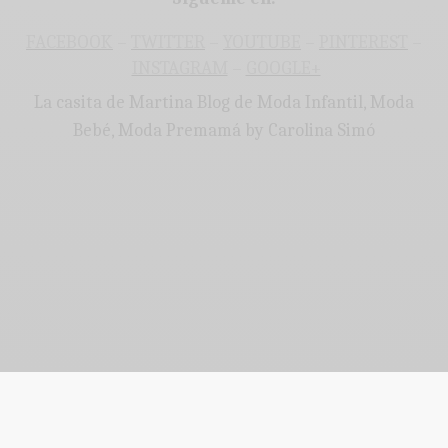
FACEBOOK
–
TWITTER
–
YOUTUBE
–
PINTEREST
–
INSTAGRAM
–
GOOGLE+
La casita de Martina Blog de Moda Infantil, Moda
Bebé, Moda Premamá by Carolina Simó