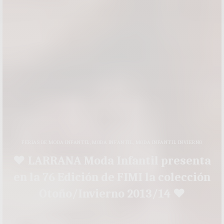
FERIAS DE MODA INFANTIL
,
MODA INFANTIL
,
MODA INFANTIL INVIERNO
♥ LARRANA Moda Infantil presenta
en la 76 Edición de FIMI la colección
Otoño/Invierno 2013/14 ♥