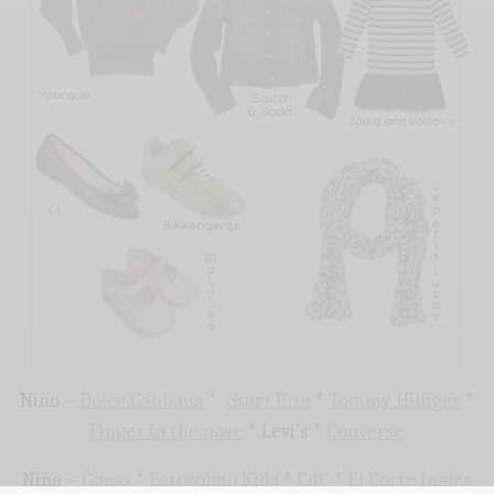
Niño –
Dolce Gabbana
*
Start Rite
*
Tommy Hilfiger
*
Finger in the nose
* Levi’s *
Converse
Niña –
Guess
*
Estocolmo Kids
*
CdC
*
El Corte Inglés