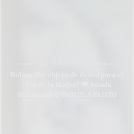
CELEBRITIES
,
MODA INFANTIL
,
MUJER
,
PREMAMÁ
,
PUERICULTURA
Bolsos 24h objeto de deseo para el
“Día de la Madre” ♥ Amaia
Salamanca & PASITO A PASITO