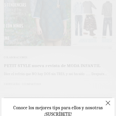
COLABORACIONES
PETIT STYLE nueva revista de MODA INFANTIL
Dice el refrán que NO hay DOS sin TRES, y así ha sido …… Después…
3 MINS LEÍDO
0 COMPARTIDOS
Conoce los mejores tips para ellos y nosotras
¡SUSCRÍBETE!