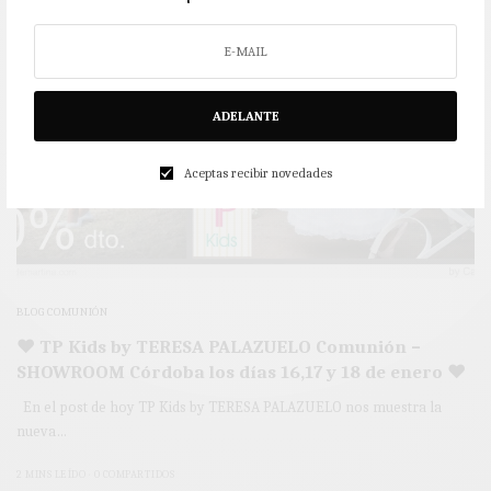
ADELANTE
Aceptas recibir novedades
BLOG COMUNIÓN
♥ TP Kids by TERESA PALAZUELO Comunión –
SHOWROOM Córdoba los días 16,17 y 18 de enero ♥
En el post de hoy TP Kids by TERESA PALAZUELO nos muestra la
nueva…
2 MINS LEÍDO
0 COMPARTIDOS