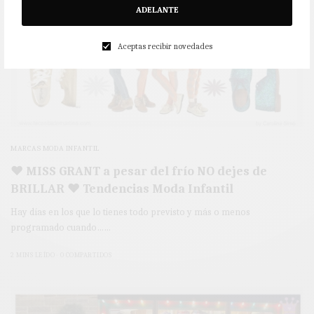
ADELANTE
Aceptas recibir novedades
MARCAS MODA INFANTIL
♥ MISS GRANT a pesar del frío NO dejes de
BRILLAR ♥ Tendencias Moda Infantil
Hay días en los que lo tienes todo previsto y más o menos
programado cuando……
2 MINS LEÍDO
0 COMPARTIDOS