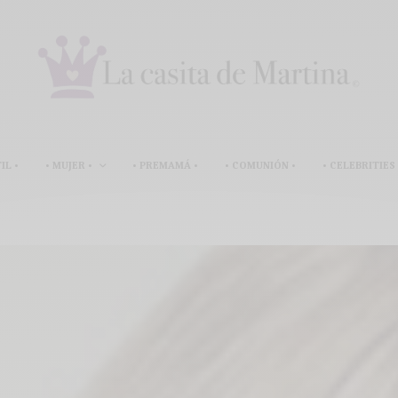
IL •
• MUJER •
• PREMAMÁ •
• COMUNIÓN •
• CELEBRITIES 