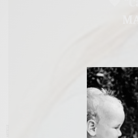
♥ “C
MA