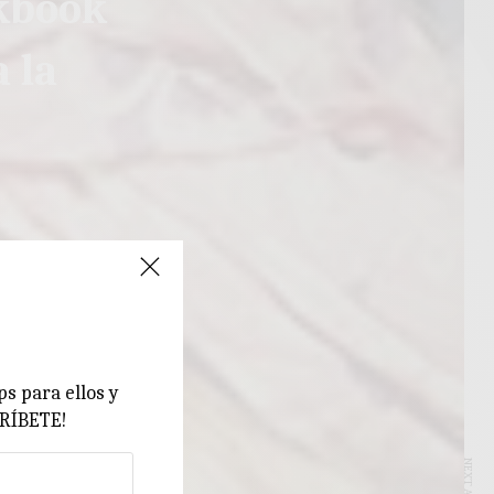
kbook
 la
ps para ellos y
CRÍBETE!