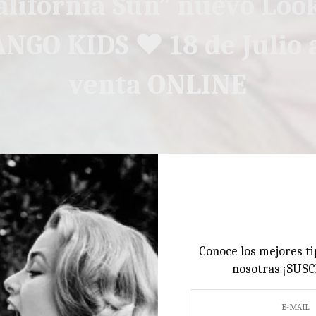
alifornia Sun” nuevo Loo
NGO KIDS ♥ 18 de Julio a
venta ONLINE
Conoce los mejores ti
nosotras ¡SUS