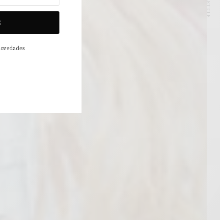
NEXT ARTICLE
E
 novedades