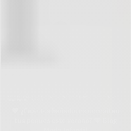
BAÑADORES PARA NIÑOS
,
BLOG MODA PREMAMÁ
,
MODA BEBÉ
,
MODA INFANTIL
,
MODA INFANTIL VERANO
♥ ¿Cuántos bañadores necesitan
tus peques este verano? ♥ Blog
Moda Infantil