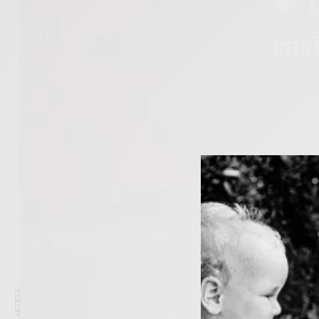
♥ Ú
cas