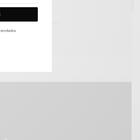
NEXT ARTICLE
E
 novedades