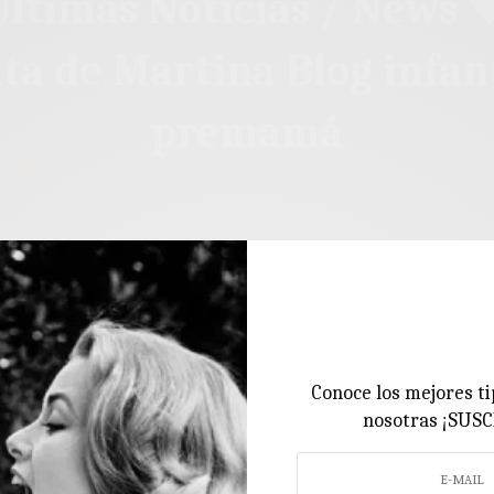
ltimas Noticias / News 
ita de Martina Blog infant
premamá
Conoce los mejores ti
nosotras ¡SUS