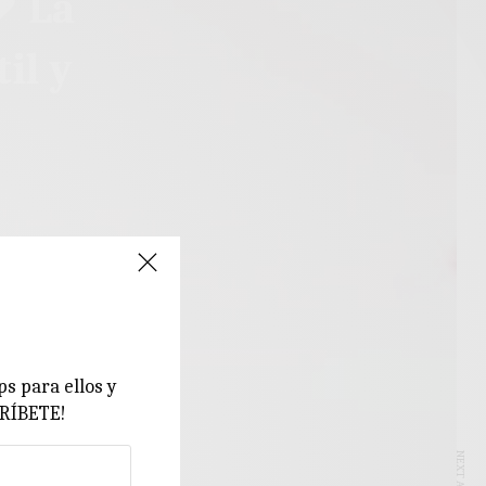
♥ La
il y
ps para ellos y
CRÍBETE!