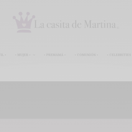
IL •
• MUJER •
• PREMAMÁ •
• COMUNIÓN •
• CELEBRITIES 