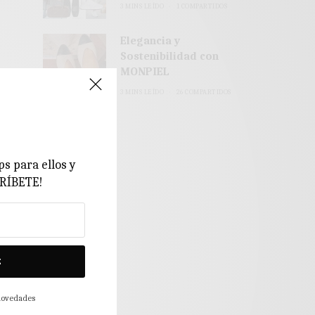
3 MINS LEÍDO
1 COMPARTIDOS
Elegancia y
Sostenibilidad con
MONPIEL
3 MINS LEÍDO
26 COMPARTIDOS
ps para ellos y
CRÍBETE!
E
 novedades