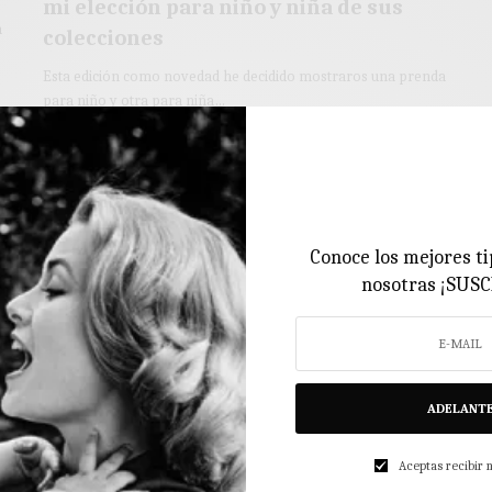
mi elección para niño y niña de sus
n
colecciones
Esta edición como novedad he decidido mostraros una prenda
para niño y otra para niña…
4 MINS LEÍDO
0 COMPARTIDOS
Conoce los mejores ti
nosotras ¡SUS
ADELANT
Aceptas recibir