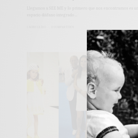
Llegamos a SEE ME y lo primero que nos encontramos es u
espacio diáfano integrado…
5 MINS LEÍDO
0 COMPARTIDOS