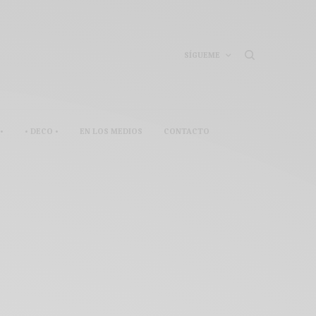
SÍGUEME
•
• DECO •
EN LOS MEDIOS
CONTACTO