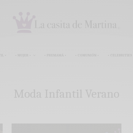
IL •
• MUJER •
• PREMAMÁ •
• COMUNIÓN •
• CELEBRITIES 
Moda Infantil Verano