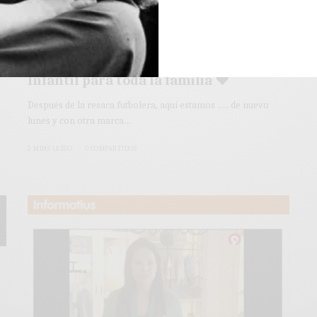
BLOG COMUNIÓN
♥ MAMITIS una marca de Moda
Infantil para toda la familia ♥
Después de la resaca futbolera, aquí estamos ….. de nuevo
lunes y con otra marca…
2 MINS LEÍDO
0 COMPARTIDOS