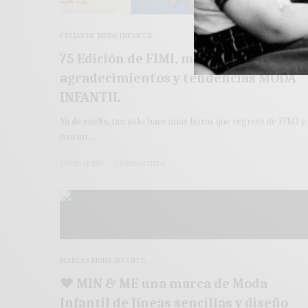
FERIAS DE MODA INFANTIL
75 Edición de FIMI, momentos,
agradecimientos y tendencias MODA
INFANTIL
Ya de vuelta, tan sólo hace unas horas que regresé de FIMI y
con un…
3 MINS LEÍDO
0 COMPARTIDOS
MARCAS MODA INFANTIL
♥ MIN & ME una marca de Moda
Infantil de líneas sencillas y diseño