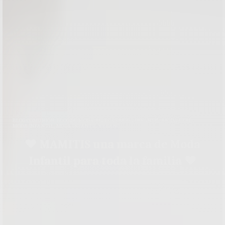
BLOG COMUNIÓN
,
BLOG DE MODA
,
MARCAS MODA INFANTIL
,
MODA BEBÉ
,
MODA INFANTIL
,
MODA INFANTIL VERANO
♥ MAMITIS una marca de Moda
Infantil para toda la familia ♥