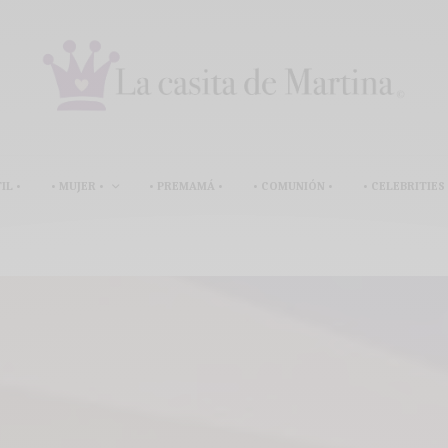
IL •
• MUJER •
• PREMAMÁ •
• COMUNIÓN •
• CELEBRITIES 