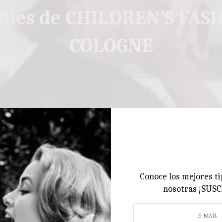
files de CHILDREN’S FAS
COLOGNE
Conoce los mejores ti
nosotras ¡SUS