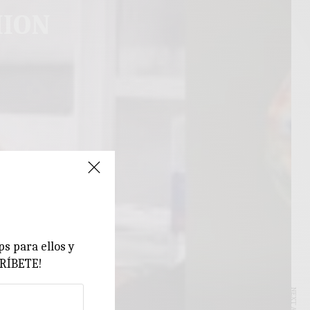
HION
ps para ellos y
CRÍBETE!