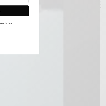
NEXT ARTICLE
E
 novedades