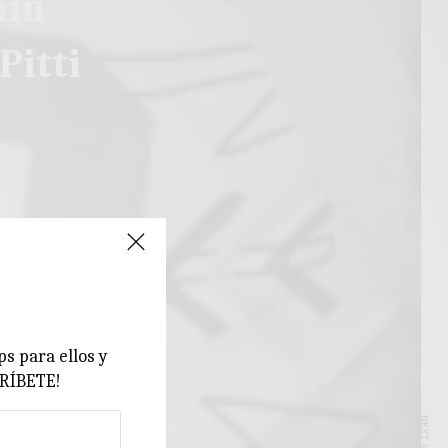
ain
Pitti
ps para ellos y
CRÍBETE!