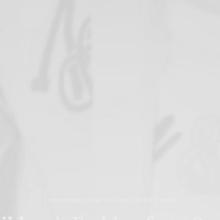
FERIAS DE MODA INFANTIL
,
PASARELAS
,
PITTI BIMBO