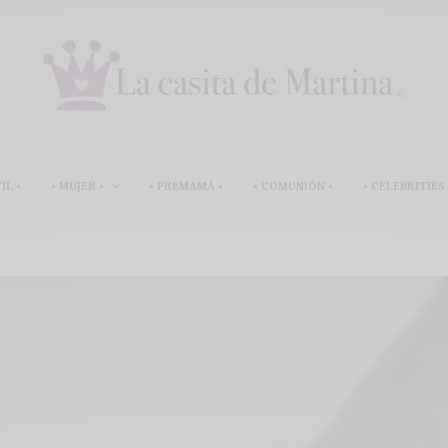
IL •
• MUJER •
• PREMAMÁ •
• COMUNIÓN •
• CELEBRITIES 