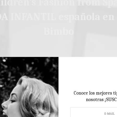
ildren’s Fashion from Sp
 INFANTIL española en 
Bimbo
Conoce los mejores ti
nosotras ¡SUS