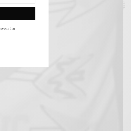
NEXT ARTICLE
E
 novedades