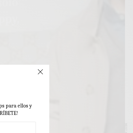
sólo
ppy,
ps para ellos y
CRÍBETE!