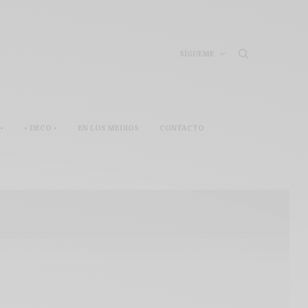
SÍGUEME
•
• DECO •
EN LOS MEDIOS
CONTACTO