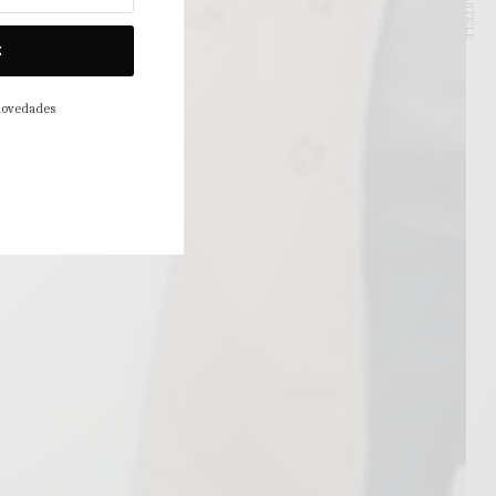
NEXT ARTICLE
E
 novedades