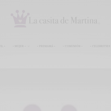
IL •
• MUJER •
• PREMAMÁ •
• COMUNIÓN •
• CELEBRITIES 