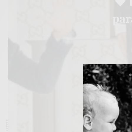
♥ E
par