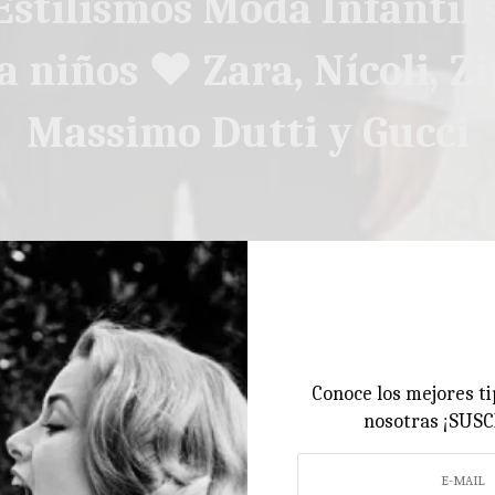
stilismos Moda Infantil 
a niños ♥ Zara, Nícoli, Zi
Massimo Dutti y Gucci
Conoce los mejores ti
nosotras ¡SUS