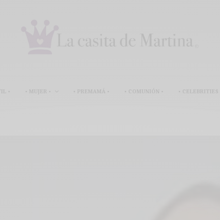
IL •
• MUJER •
• PREMAMÁ •
• COMUNIÓN •
• CELEBRITIES 