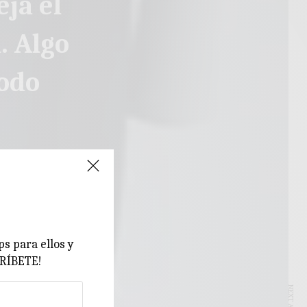
ja el
. Algo
modo
ps para ellos y
CRÍBETE!