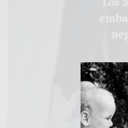
Los 
embar
neg