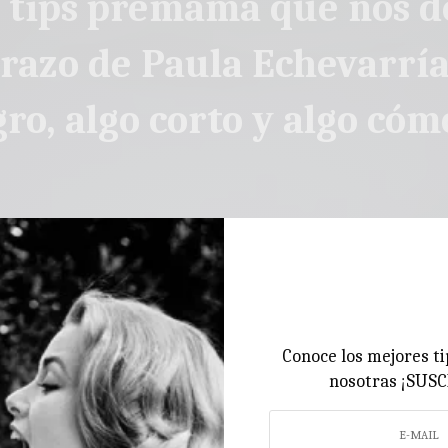
3 tips premamá que nos de
azo de Paula Echevarría
ro, algo corto y algo có
Conoce los mejores ti
nosotras ¡SUS