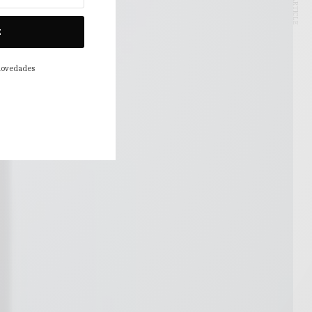
NEXT ARTICLE
E
 novedades