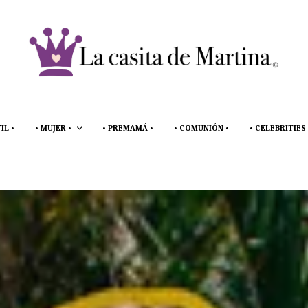
IL •
• MUJER •
• PREMAMÁ •
• COMUNIÓN •
• CELEBRITIES 