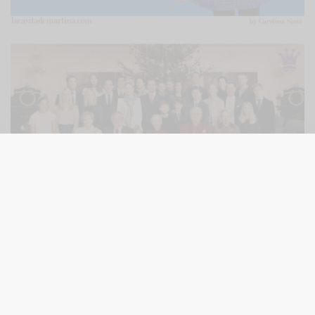
También las
Princesas Amalia, Alexia y Ariane de
Holanda
visten de Pili Carrera y Amalia con el mismo
vestido.