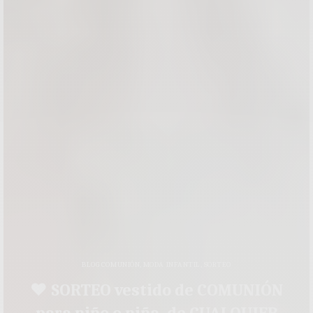
BLOG COMUNIÓN
,
MODA INFANTIL
,
SORTEO
♥ SORTEO vestido de COMUNIÓN