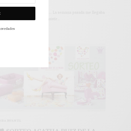
Valencia ♥
orpresas que nunca olvidará… La semana pasada me llegaba
E
a invitación de Disney, para asistir…
 novedades
 MINS LEÍDO
0 COMPARTIDOS
ODA INFANTIL