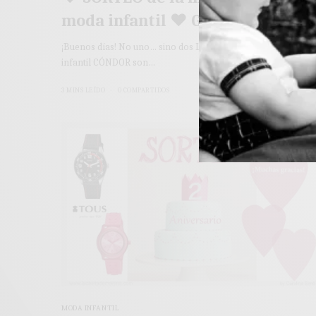
moda infantil ♥ Gana 2 LOOKS
¡Buenos días! No uno… sino dos LOOKS de la marca de moda
infantil CÓNDOR son…
3 MINS LEÍDO
0 COMPARTIDOS
MODA INFANTIL