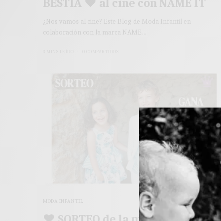
BESTIA ♥ al cine con NAME IT
¿Nos vamos al cine? Este Blog de Moda Infantil en
colaboración con la marca NAME…
3 MINS LEÍDO
0 COMPARTIDOS
MODA INFANTIL
♥ SORTEO de la marca CÓNDOR