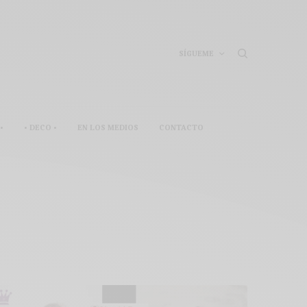
SÍGUEME
•
• DECO •
EN LOS MEDIOS
CONTACTO