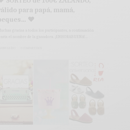
♥ SORTEO de 100€ ZALANDO,
válido para papá, mamá,
peques… ♥
uchas gracias a todos los participantes, a continuación
enéis el nombre de la ganadora. ¡ENHORABUENA!…
 MINS LEÍDO
0 COMPARTIDOS