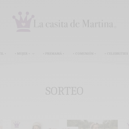
IL •
• MUJER •
• PREMAMÁ •
• COMUNIÓN •
• CELEBRITIES 
SORTEO