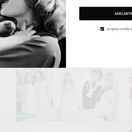
Infantil BONNET À POMPON ♥
S
Vale descuento 100€
ADELANT
l
Ya temenos GANADORA del SORTEO ¡Enhorabuena a Elisenda!
Aceptas recibir
3
Una vez nos envíe sus datos, Bonnet…
3 MINS LEÍDO
0 COMPARTIDOS
M