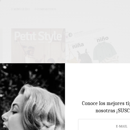
2 MINS LEÍDO
0 COMPARTIDOS
Conoce los mejores ti
nosotras ¡SUS
COLABORACIONES
Mis looks comfy para la revista de