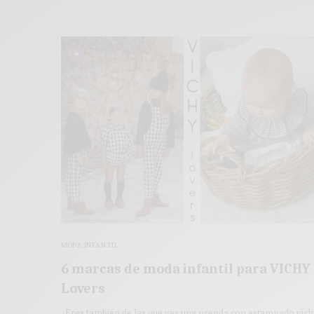
MODA INFANTIL
6 marcas de moda infantil para VICHY
Lovers
¿Eres también de las que ves una prenda con estampado vich