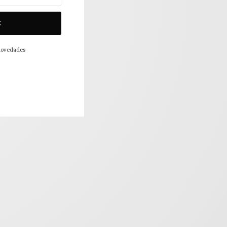
E
 novedades