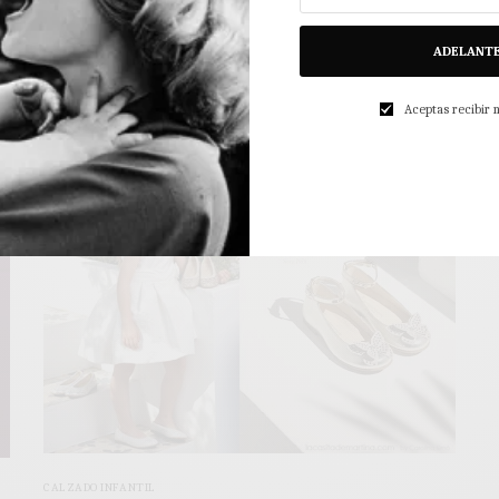
moda infantil PETIT STYLE
Ni una ni dos, la revista de moda infantil Petit Style lanza su
n
ADELANT
número 56…
Aceptas recibir
1 MIN READ
0 COMPARTIDOS
CALZADO INFANTIL