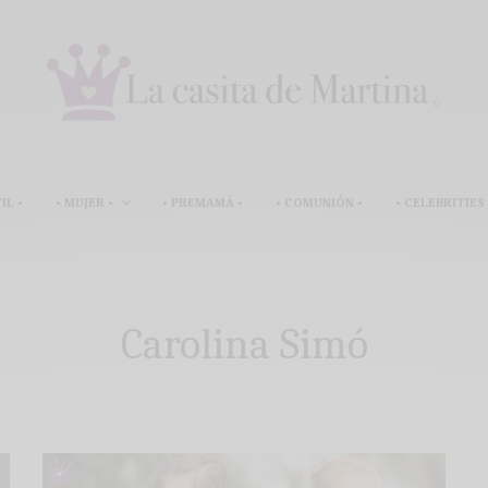
IL •
• MUJER •
• PREMAMÁ •
• COMUNIÓN •
• CELEBRITIES 
Carolina Simó