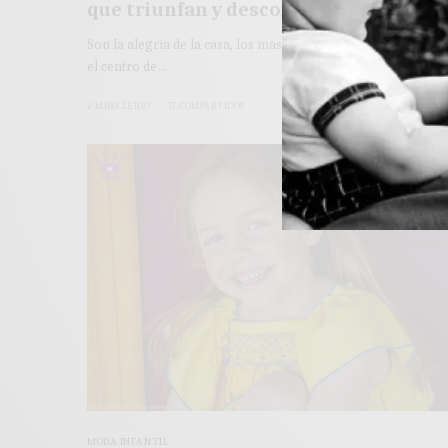
que triunfan y desconoces
Son la alegría de la casa, los más chiquitines se convierten e
el centro de…
2 MINS LEÍDO
17 COMPARTIDOS
MODA INFANTIL