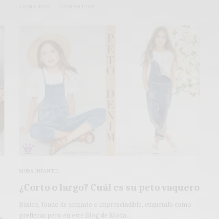
4 MINS LEÍDO
0 COMPARTIDOS
MODA INFANTIL
¿Corto o largo? Cuál es su peto vaquero
Básico, fondo de armario o imprescindible, etiquétalo como
prefieras pero en este Blog de Moda…
y