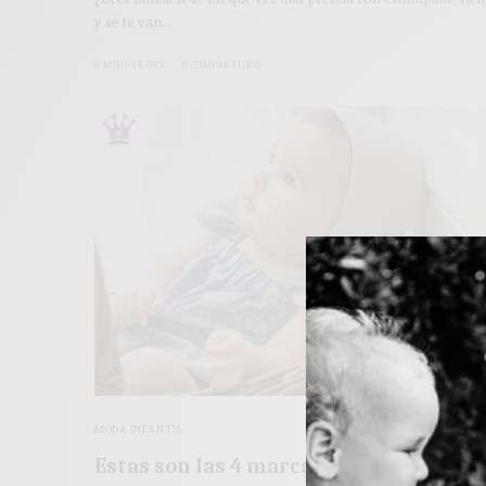
y se te van…
2 MINS LEÍDO
8 COMPARTIDOS
MODA INFANTIL
Estas son las 4 marcas de moda bebé