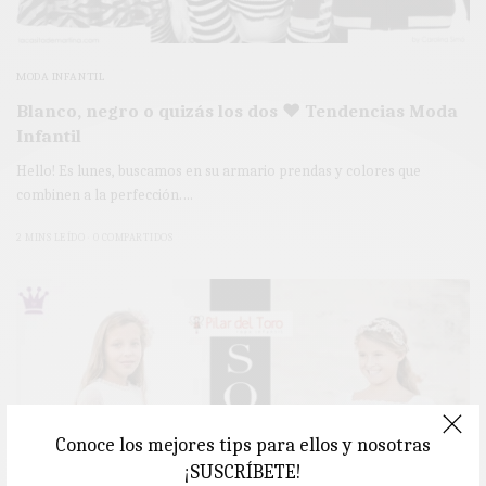
MODA INFANTIL
Blanco, negro o quizás los dos ♥ Tendencias Moda
Infantil
Hello! Es lunes, buscamos en su armario prendas y colores que
combinen a la perfección.…
2 MINS LEÍDO
0 COMPARTIDOS
Conoce los mejores tips para ellos y nosotras
¡SUSCRÍBETE!