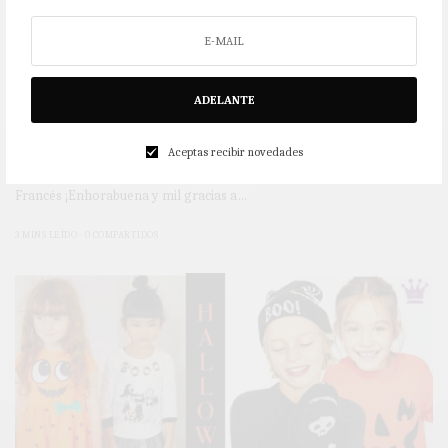
ADELANTE
COMUNIÓN
SORTEO TRAJE DE COMUNIÓN by Pilar del Toro
Aceptas recibir novedades
¡Ganadora del sorteo del vestido de Comunión…! Yolanda Rodríguez
Francés ¡Enhorabuena y mil gracias a…
3 MINS LEÍDO
0 COMPARTIDOS