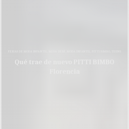
FERIAS DE MODA INFANTIL
,
MODA BEBÉ
,
MODA INFANTIL
,
PITTI BIMBO
,
TEENS
Qué trae de nuevo PITTI BIMBO
Florencia