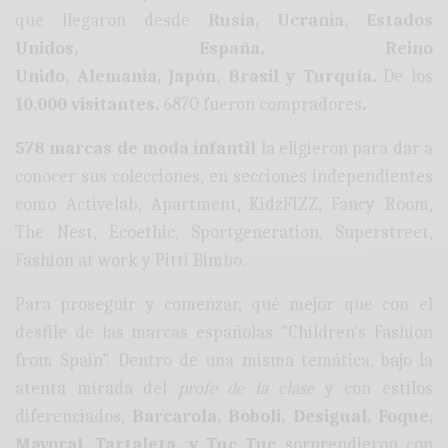
que llegaron desde
Rusia, Ucrania, Estados
Unidos, España, Reino
Unido,
Alemania
, Japón, Brasil y Turquía.
De los
10.000 visitantes,
6870 fueron compradores
.
578 marcas de moda infantil
la eligieron para dar a
conocer sus colecciones, en secciones independientes
como Activelab, Apartment, KidzFIZZ, Fancy Room,
The Nest, Ecoethic, Sportgeneration, Superstreet,
Fashion at work y Pitti Bimbo.
Para proseguir y comenzar, qué mejor que con el
desfile de las marcas españolas “Children’s Fashion
from Spain”. Dentro de una misma temática, bajo la
atenta mirada del
profe de la clase
y con estilos
diferenciados,
Barcarola, Boboli, Desigual, Foque,
Mayoral, Tartaleta, y Tuc Tuc
sorprendieron con