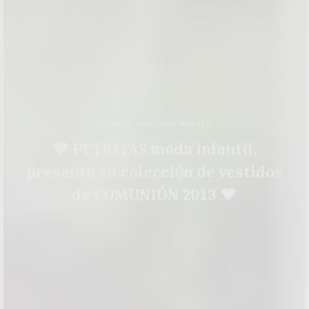
BLOG COMUNIÓN
,
MODA INFANTIL
♥ PETRITAS moda infantil,
presenta su colección de vestidos
de COMUNIÓN 2013 ♥