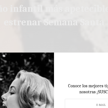
ño infantil más apetecibl
estrenar Semana Santa
Conoce los mejores ti
nosotras ¡SUS