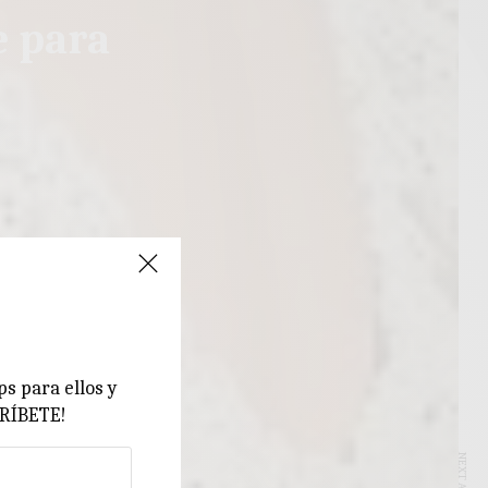
e para
ps para ellos y
CRÍBETE!