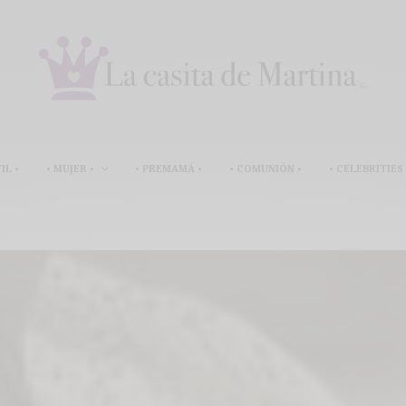
IL •
• MUJER •
• PREMAMÁ •
• COMUNIÓN •
• CELEBRITIES 