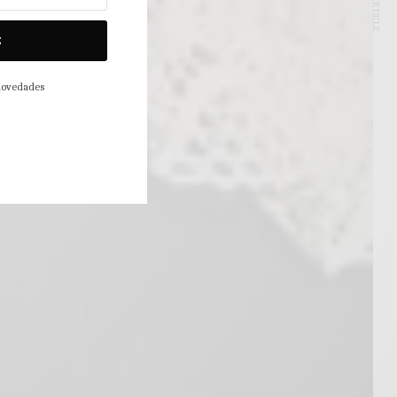
NEXT ARTICLE
E
 novedades