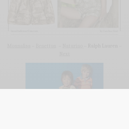
Monnalisa
–
Benetton
–
Naturino
– Ralph Lauren –
Next