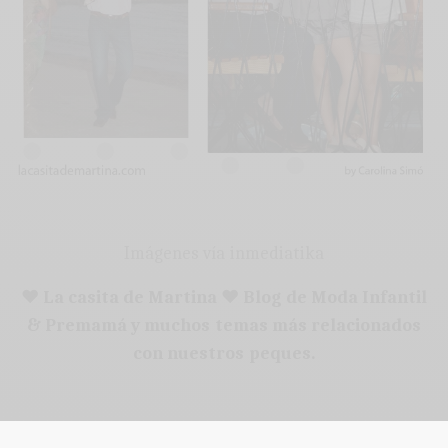
Imágenes vía inmediatika
♥ La casita de Martina ♥ Blog de Moda Infantil
& Premamá y muchos temas más relacionados
con nuestros peques.
Children’s Fashion Trends Estilista moda infantil
Carolina Simó