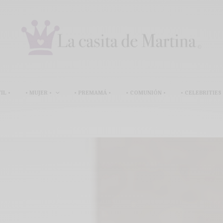
IL •
• MUJER •
• PREMAMÁ •
• COMUNIÓN •
• CELEBRITIES 