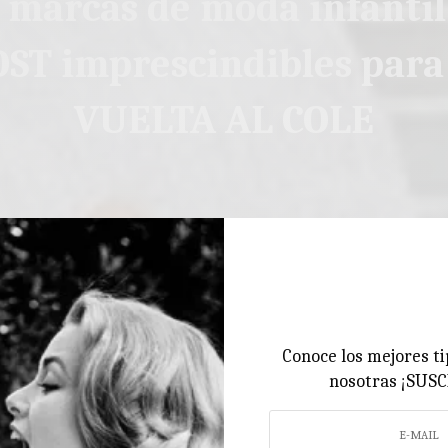
4 marcas de moda infanti
ST imprescindibles para
VUELTA AL COLE
Conoce los mejores ti
nosotras ¡SUS