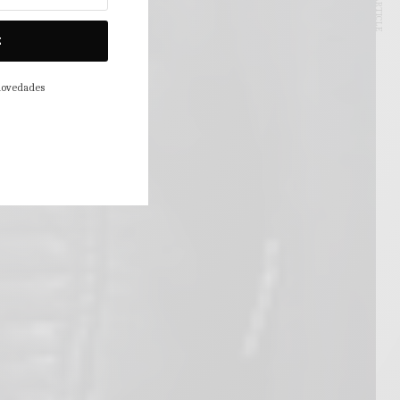
NEXT ARTICLE
E
 novedades