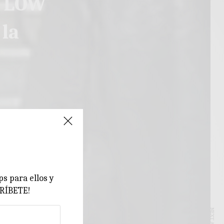
l LOW
 la
ps para ellos y
CRÍBETE!