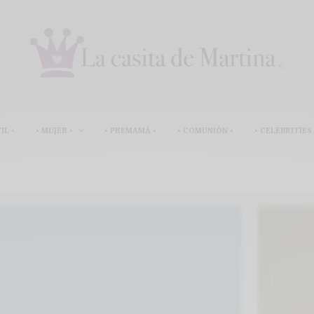
IL •
• MUJER •
• PREMAMÁ •
• COMUNIÓN •
• CELEBRITIES 