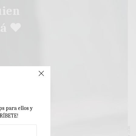
uien
má ♥
ps para ellos y
CRÍBETE!