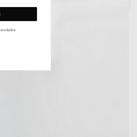
NEXT ARTICLE
E
 novedades