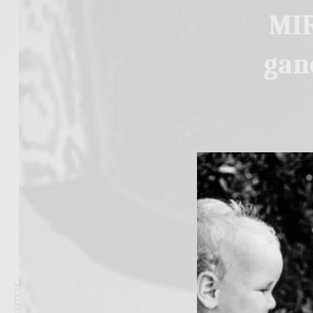
MIR
gan