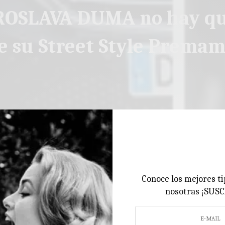
OSLAVA DUMA no hay q
e su Street Style Prema
Conoce los mejores ti
nosotras ¡SUS