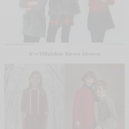
N+v Villalobos Nieves Álvarez