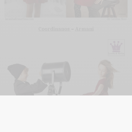
Coordinanos
–
Armani