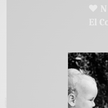
♥ N+
El C