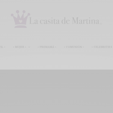
IL •
• MUJER •
• PREMAMÁ •
• COMUNIÓN •
• CELEBRITIES 