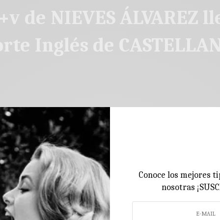
v de NIEVES ÁLVAREZ ll
orte Inglés de CASTELL
Conoce los mejores ti
nosotras ¡SUS