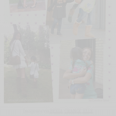
Imágenes vía
BEKIA
,
ORANGE
,
ELLE