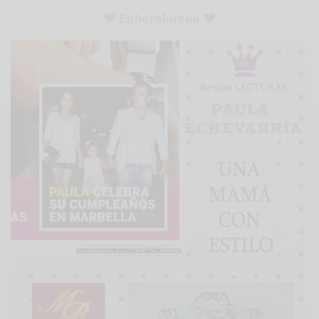
♥ Enhorabuena
♥