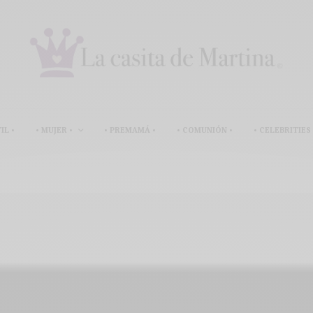
IL •
• MUJER •
• PREMAMÁ •
• COMUNIÓN •
• CELEBRITIES 