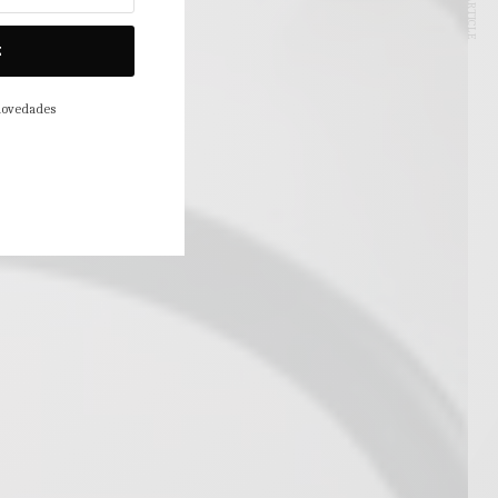
NEXT ARTICLE
E
 novedades