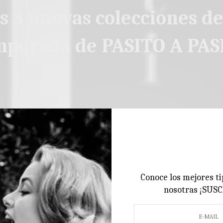
s 3 nuevas colecciones de
mporada de PASITO A PAS
Conoce los mejores ti
nosotras ¡SUS