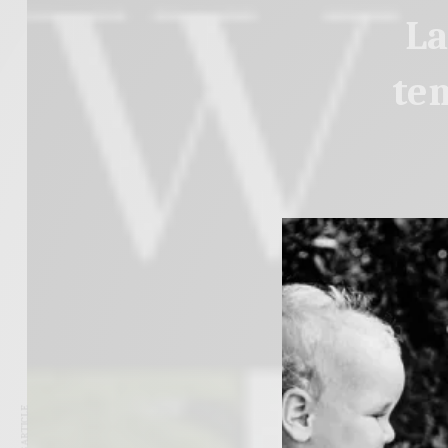
La
te