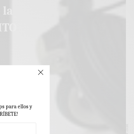
 la
ITO
ps para ellos y
CRÍBETE!