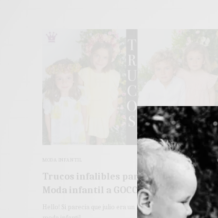
MODA INFANTIL
Trucos infalibles para ir de Rebajas de
Moda infantil a GOCCO
Hello! Si parecía que julio era un mes de lo más tranquilo en
moda infantil,…