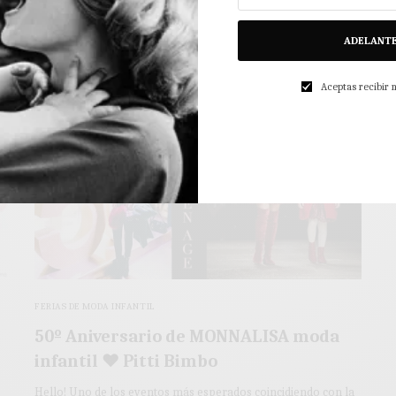
3 MINS LEÍDO
2 COMPARTIDOS
ADELANT
Aceptas recibir
FERIAS DE MODA INFANTIL
50º Aniversario de MONNALISA moda
infantil ♥ Pitti Bimbo
Hello! Uno de los eventos más esperados coincidiendo con la