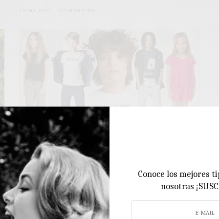
2 MINS LEÍDO
2 COMPARTIDOS
MODA INFANTIL
Conoce los mejores ti
Los diseños de las marcas de moda
nosotras ¡SUS
infantil fichados en Press&Co
: Hello! Ya sabéis que cada nueva temporada acudo puntual a
la cita de la…