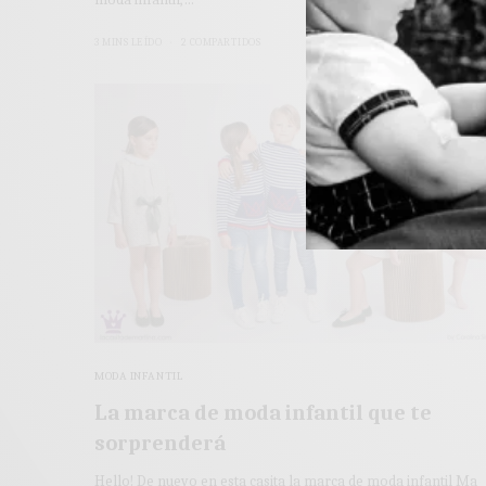
3 MINS LEÍDO
2 COMPARTIDOS
MODA INFANTIL
La marca de moda infantil que te
sorprenderá
Hello! De nuevo en esta casita la marca de moda infantil Ma