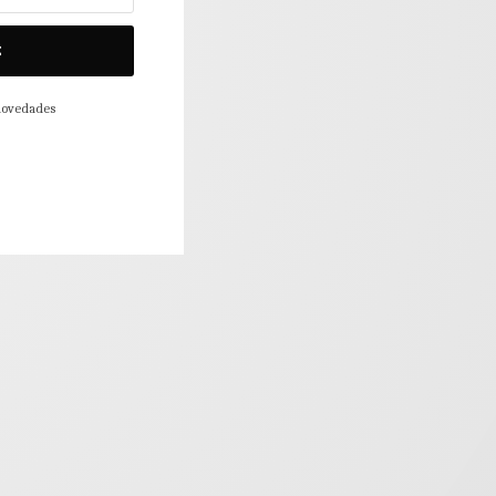
E
 novedades