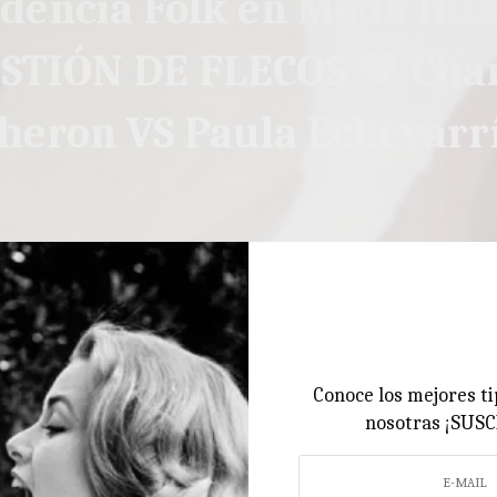
dencia Folk en Moda Infa
STIÓN DE FLECOS ♥ Char
heron VS Paula Echevarr
Conoce los mejores ti
nosotras ¡SUS