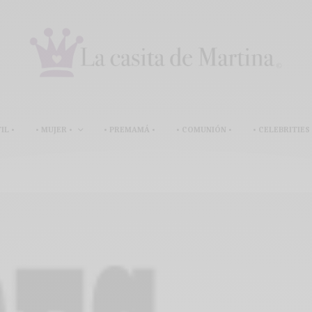
IL •
• MUJER •
• PREMAMÁ •
• COMUNIÓN •
• CELEBRITIES 