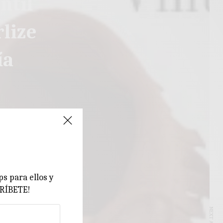
ntil
lize
ía
ps para ellos y
CRÍBETE!