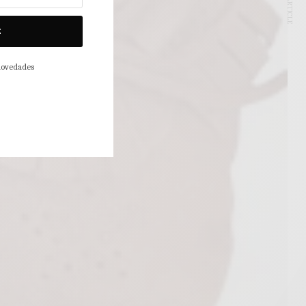
NEXT ARTICLE
E
 novedades