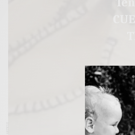
Ten
CUE
T