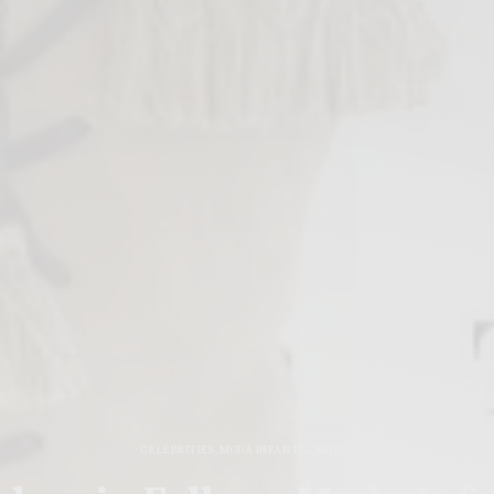
CELEBRITIES
,
MODA INFANTIL
,
MUJER