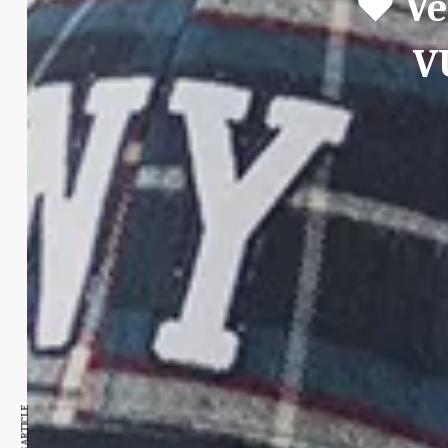
♥ Ve
V