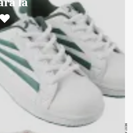
ra la
 ♥