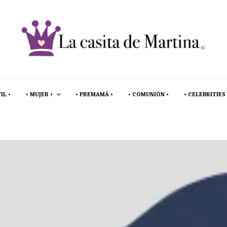
IL •
• MUJER •
• PREMAMÁ •
• COMUNIÓN •
• CELEBRITIES 