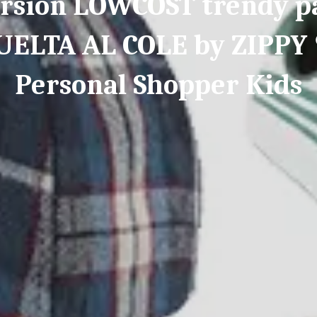
rsión LOWCOST trendy pa
UELTA AL COLE by ZIPPY
Personal Shopper Kids