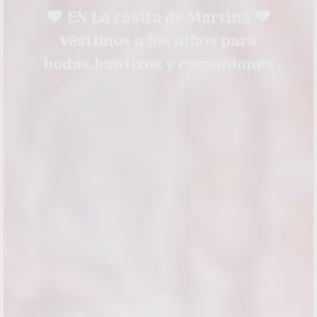
♥ EN La casita de Martina ♥
vestimos a los niños para
bodas,bautizos y comuniones