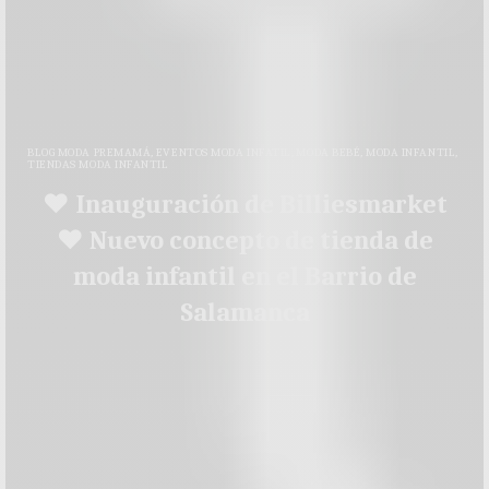
BLOG MODA PREMAMÁ
,
EVENTOS MODA INFATIL
,
MODA BEBÉ
,
MODA INFANTIL
,
TIENDAS MODA INFANTIL
♥ Inauguración de Billiesmarket
♥ Nuevo concepto de tienda de
moda infantil en el Barrio de
Salamanca